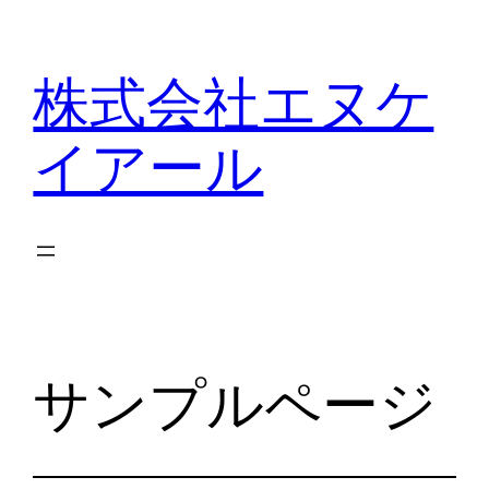
内
容
株式会社エヌケ
を
ス
イアール
キ
ッ
プ
サンプルページ